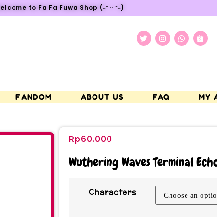
elcome to Fa Fa Fuwa Shop (˶ᵔ ᵕ ᵔ˶)
FANDOM
ABOUT US
FAQ
MY 
Rp
60.000
Wuthering Waves Terminal Echo 
Characters