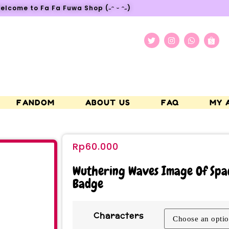
elcome to Fa Fa Fuwa Shop (˶ᵔ ᵕ ᵔ˶)
FANDOM
ABOUT US
FAQ
MY 
Rp
60.000
Wuthering Waves Image Of Space
Badge
Characters