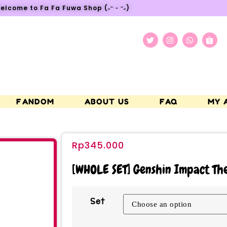
elcome to Fa Fa Fuwa Shop (˶ᵔ ᵕ ᵔ˶)
FANDOM
ABOUT US
FAQ
MY 
Rp
345.000
[WHOLE SET] Genshin Impact Th
Set