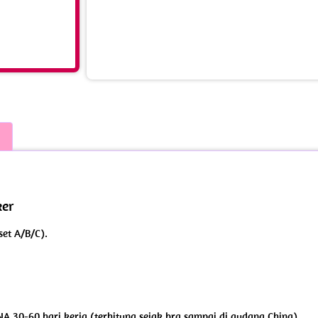
ker
set A/B/C).
NA 30-60 hari kerja (terhitung sejak brg sampai di gudang China).