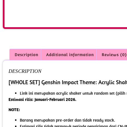
Description
Additional information
Reviews (0)
DESCRIPTION
[WHOLE SET] Genshin Impact Theme: Acrylic Sha
Link ini merupakan acrylic shaker untuk random set (pilih 
Estimasi rilis: Januari-Februari 2026.
NOTE:
Barang merupakan pre-order dan tidak ready stock.
Estimasi rilis tidak termasuk periode pengiriman dari CN-I