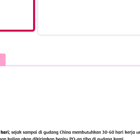
 hari
; sejak sampai di gudang China membutuhkan 30-60 hari kerja unt
nan kalian akan dikirimkan begitu PO-an tiba di gudang kami.