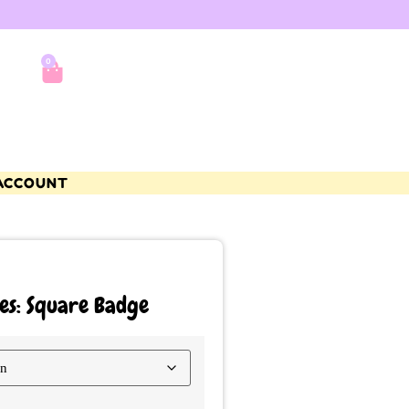
0
ACCOUNT
es: Square Badge