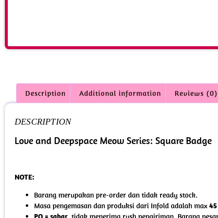
Description
Additional information
Reviews (0)
DESCRIPTION
Love and Deepspace Meow Series: Square Badge
NOTE:
Barang merupakan pre-order dan tidak ready stock.
Masa pengemasan dan produksi dari Infold adalah max
45
PO = sabar
, tidak menerima rush pengiriman. Barang pesa