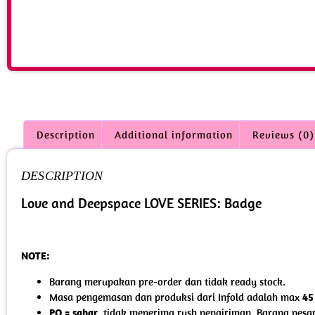
Description
Additional information
Reviews (0)
DESCRIPTION
Love and Deepspace LOVE SERIES: Badge
NOTE:
Barang merupakan pre-order dan tidak ready stock.
Masa pengemasan dan produksi dari Infold adalah max
45
PO = sabar
, tidak menerima rush pengiriman. Barang pesa