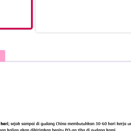
 hari
; sejak sampai di gudang China membutuhkan 30-60 hari kerja unt
nan kalian akan dikirimkan begitu PO-an tiba di gudang kami.