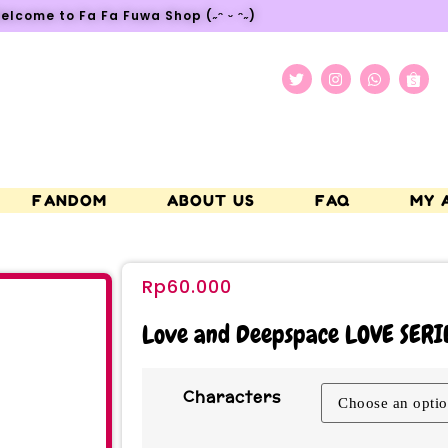
elcome to Fa Fa Fuwa Shop (˶ᵔ ᵕ ᵔ˶)
FANDOM
ABOUT US
FAQ
MY 
Rp
60.000
Love and Deepspace LOVE SERI
Characters