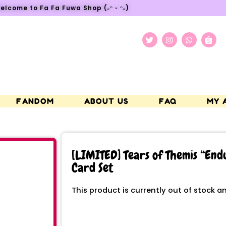
elcome to Fa Fa Fuwa Shop (˶ᵔ ᵕ ᵔ˶)
FANDOM
ABOUT US
FAQ
MY 
[LIMITED] Tears of Themis “Endu
Card Set
This product is currently out of stock a