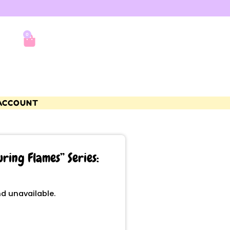
0
ACCOUNT
ring Flames” Series:
nd unavailable.