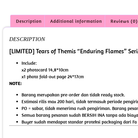
Description
Additional information
Reviews (0)
DESCRIPTION
[LIMITED] Tears of Themis “Enduring Flames” Seri
Include:
x2 photocard 14,8*10cm
x1 photo fold-out page 24*17cm
NOTE:
Barang merupakan pre-order dan tidak ready stock.
Estimasi rilis max 200 hari, tidak termasuk periode pengi
PO = sabar, tidak menerima rush pengiriman. Barang pesan
Semua barang pesanan sudah BERSIH INA tanpa ada biaya 
Buyer sudah mendapat standar proteksi packaging dari Fa