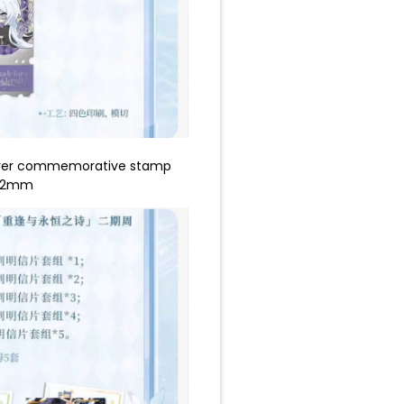
Q ver commemorative stamp
x82mm