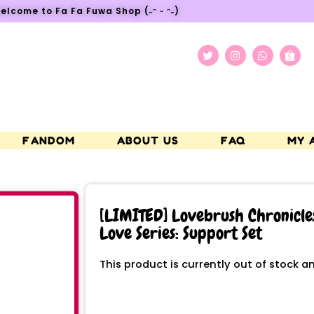
elcome to Fa Fa Fuwa Shop (˶ᵔ ᵕ ᵔ˶)
FANDOM
ABOUT US
FAQ
MY 
[LIMITED] Lovebrush Chronicl
Love Series: Support Set
This product is currently out of stock a