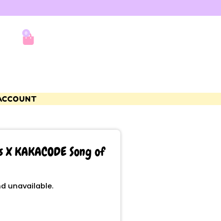
0
ACCOUNT
es X KAKACODE Song of
nd unavailable.