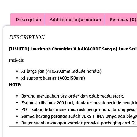
Description
Additional information
Reviews (0)
DESCRIPTION
[LIMITED] Lovebrush Chronicles X KAKACODE Song of Love Seri
Include:
x1 large fan (410x292mm include handle)
x1 support banner (400x150mm)
NOTE:
Barang merupakan pre-order dan tidak ready stock.
Estimasi rilis max 200 hari, tidak termasuk periode pengi
PO = sabar, tidak menerima rush pengiriman. Barang pesan
Semua barang pesanan sudah BERSIH INA tanpa ada biaya 
Buyer sudah mendapat standar proteksi packaging dari Fa