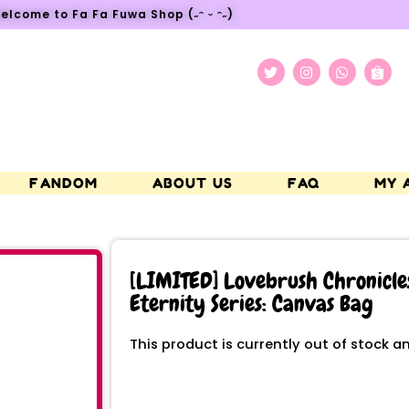
elcome to Fa Fa Fuwa Shop (˶ᵔ ᵕ ᵔ˶)
FANDOM
ABOUT US
FAQ
MY 
[LIMITED] Lovebrush Chronicle
Eternity Series: Canvas Bag
This product is currently out of stock a