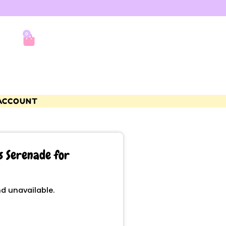
0
ACCOUNT
s Serenade for
nd unavailable.