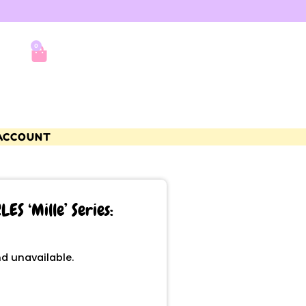
0
ACCOUNT
S ‘Mille’ Series:
nd unavailable.