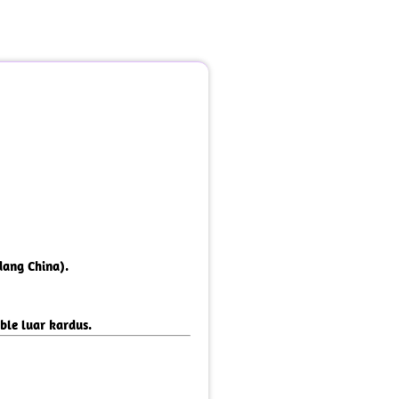
dang China).
le luar kardus.