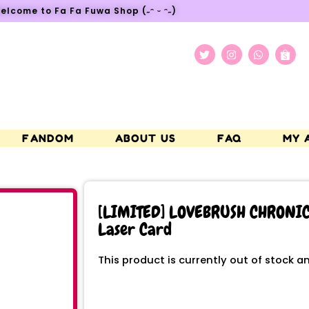
elcome to Fa Fa Fuwa Shop (˶ᵔ ᵕ ᵔ˶)
FANDOM
ABOUT US
FAQ
MY 
[LIMITED] LOVEBRUSH CHRONICLE
Laser Card
This product is currently out of stock a