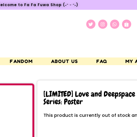
elcome to Fa Fa Fuwa Shop (˶ᵔ ᵕ ᵔ˶)
FANDOM
ABOUT US
FAQ
MY 
[LIMITED] Love and Deepspace 
Series: Poster
This product is currently out of stock a