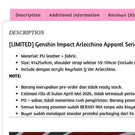
Description
Additional information
Reviews (0)
DESCRIPTION
[LIMITED] Genshin Impact Arlecchino Apparel Ser
Material: PU leather + fabric.
Size: 41x25x9cm, shoulder strap sekitar 59-104cm (include
Include dengan acrylic keychain Q Ver Arlecchino.
NOTE:
Barang merupakan pre-order dan tidak ready stock.
Estimasi rilis di bulan April-Mei 2026, tidak termasuk per
PO = sabar, tidak menerima rush pengiriman. Barang pesan
Semua barang pesanan sudah BERSIH INA tanpa ada biaya 
Buyer sudah mendapat standar proteksi packaging dari Fa