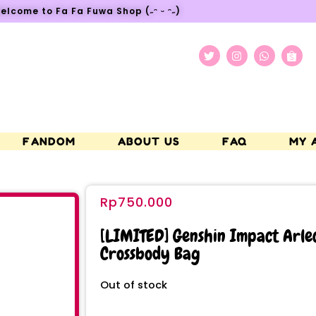
elcome to Fa Fa Fuwa Shop (˶ᵔ ᵕ ᵔ˶)
FANDOM
ABOUT US
FAQ
MY 
Rp
750.000
[LIMITED] Genshin Impact Arlec
Crossbody Bag
Out of stock