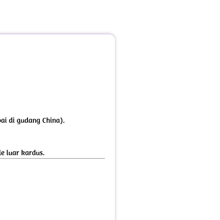
pai di gudang China).
e luar kardus.