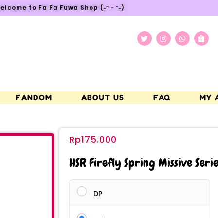
elcome to Fa Fa Fuwa Shop (˶ᵔ ᵕ ᵔ˶)
FANDOM
ABOUT US
FAQ
MY 
Rp
175.000
HSR Firefly Spring Missive Serie
DP