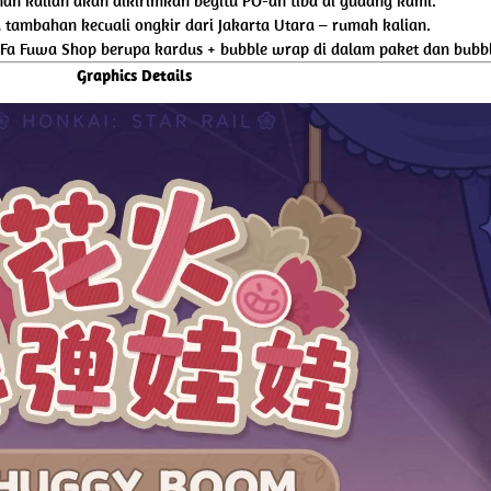
an kalian akan dikirimkan begitu PO-an tiba di gudang kami.
tambahan kecuali ongkir dari Jakarta Utara – rumah kalian.
 Fa Fuwa Shop berupa kardus + bubble wrap di dalam paket dan bubbl
Graphics Details