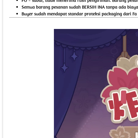
PO = sabar, tidak menerima rush pengiriman. Barang pesan
Semua barang pesanan sudah BERSIH INA tanpa ada biaya 
Buyer sudah mendapat standar proteksi packaging dari Fa