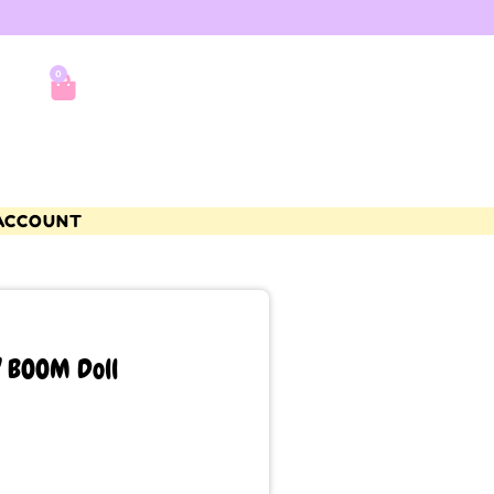
0
ACCOUNT
Y BOOM Doll