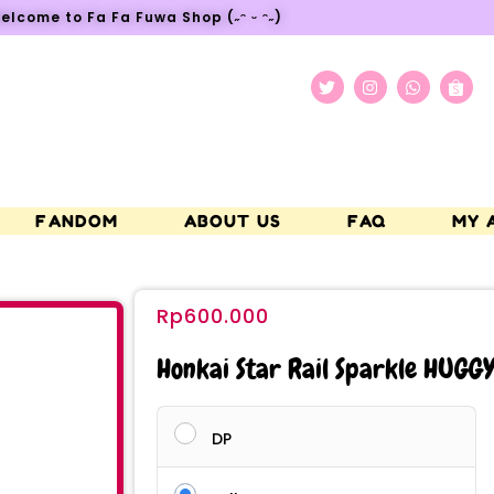
elcome to Fa Fa Fuwa Shop (˶ᵔ ᵕ ᵔ˶)
FANDOM
ABOUT US
FAQ
MY 
Rp
600.000
Honkai Star Rail Sparkle HUGG
DP