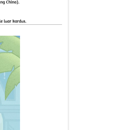
ang China).
e luar kardus.