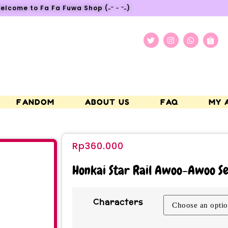
elcome to Fa Fa Fuwa Shop (˶ᵔ ᵕ ᵔ˶)
FANDOM
ABOUT US
FAQ
MY 
Rp
360.000
Honkai Star Rail Awoo-Awoo Se
Characters