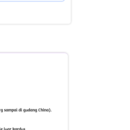
brg sampai di gudang China).
e luar kardus.