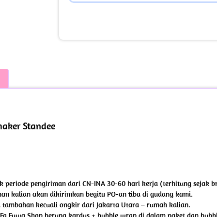
Shaker Standee
suk periode pengiriman dari CN-INA 30-60 hari kerja (terhitung sejak 
an kalian akan dikirimkan begitu PO-an tiba di gudang kami.
tambahan kecuali ongkir dari Jakarta Utara – rumah kalian.
 Fa Fuwa Shop berupa kardus + bubble wrap di dalam paket dan bubbl