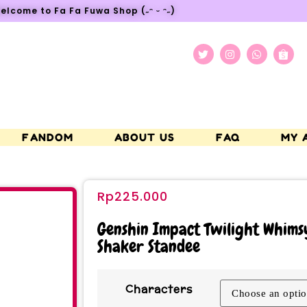
elcome to Fa Fa Fuwa Shop (˶ᵔ ᵕ ᵔ˶)
FANDOM
ABOUT US
FAQ
MY 
Rp
225.000
Genshin Impact Twilight Whimsy
Shaker Standee
Characters