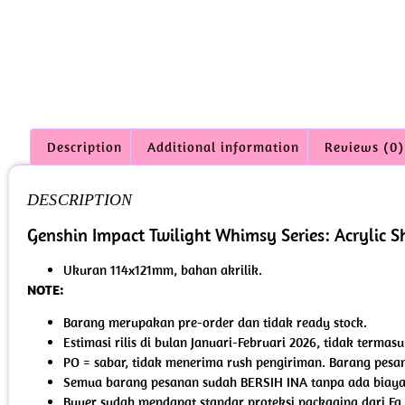
Description
Additional information
Reviews (0)
DESCRIPTION
Genshin Impact Twilight Whimsy Series: Acrylic 
Ukuran 114x121mm, bahan akrilik.
NOTE:
Barang merupakan pre-order dan tidak ready stock.
Estimasi rilis di bulan Januari-Februari 2026, tidak terma
PO = sabar, tidak menerima rush pengiriman. Barang pesan
Semua barang pesanan sudah BERSIH INA tanpa ada biaya 
Buyer sudah mendapat standar proteksi packaging dari Fa