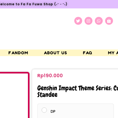
elcome to Fa Fa Fuwa Shop (˶ᵔ ᵕ ᵔ˶)
FANDOM
ABOUT US
FAQ
MY 
Rp
190.000
Genshin Impact Theme Series: C
Standee
DP