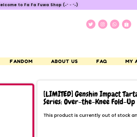
elcome to Fa Fa Fuwa Shop (˶ᵔ ᵕ ᵔ˶)
FANDOM
ABOUT US
FAQ
MY 
[LIMITED] Genshin Impact Tart
Series: Over-the-Knee Fold-Up 
This product is currently out of stock a