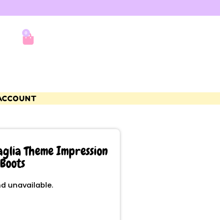
0
ACCOUNT
aglia Theme Impression
Boots
nd unavailable.