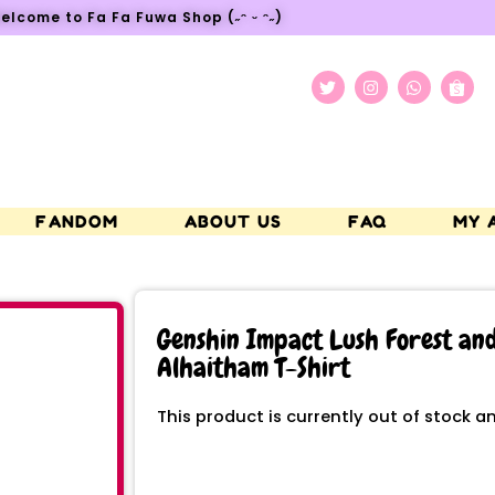
elcome to Fa Fa Fuwa Shop (˶ᵔ ᵕ ᵔ˶)
FANDOM
ABOUT US
FAQ
MY 
Genshin Impact Lush Forest and 
Alhaitham T-Shirt
This product is currently out of stock a