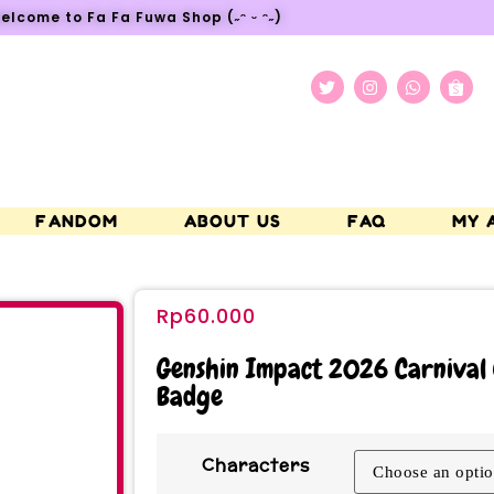
elcome to Fa Fa Fuwa Shop (˶ᵔ ᵕ ᵔ˶)
FANDOM
ABOUT US
FAQ
MY 
Rp
60.000
Genshin Impact 2026 Carnival 
Badge
Characters