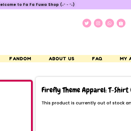
elcome to Fa Fa Fuwa Shop (˶ᵔ ᵕ ᵔ˶)
FANDOM
ABOUT US
FAQ
MY 
Firefly Theme Apparel: T-Shirt 
This product is currently out of stock a