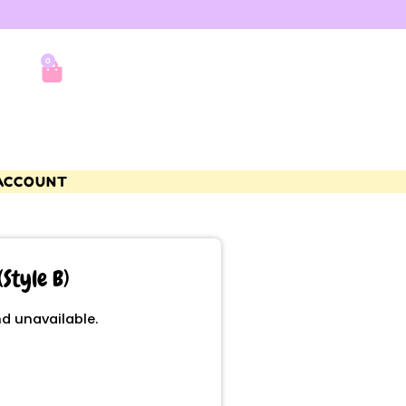
0
ACCOUNT
(Style B)
nd unavailable.