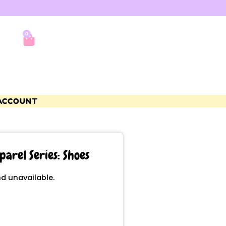
0
ACCOUNT
arel Series: Shoes
nd unavailable.