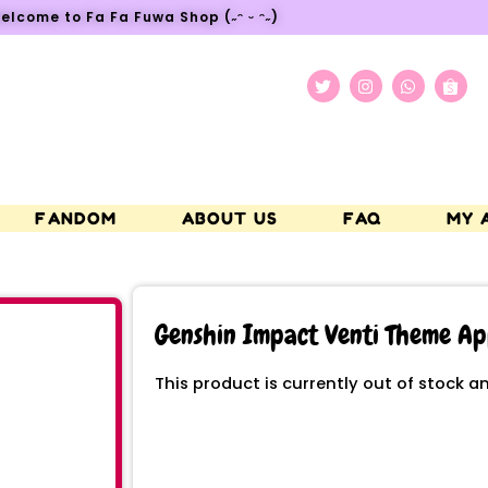
elcome to Fa Fa Fuwa Shop (˶ᵔ ᵕ ᵔ˶)
FANDOM
ABOUT US
FAQ
MY 
Genshin Impact Venti Theme App
This product is currently out of stock a